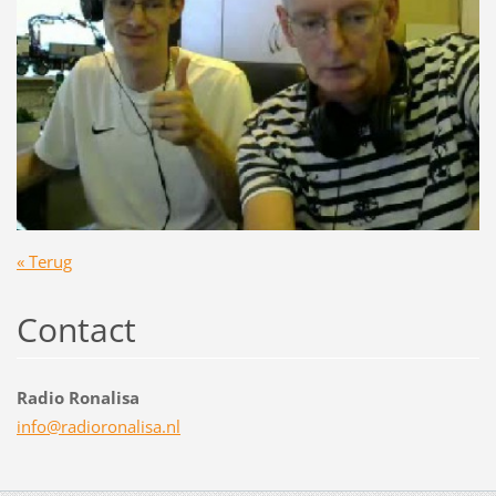
« Terug
Contact
Radio Ronalisa
info@rad
ioronali
sa.nl