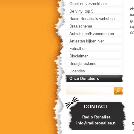
Groet en verzoekhoek
He
De vinyl top 5
lu
Radio Ronalisa's webshop
g
Draaischema
bi
éé
Activiteiten/Evenementen
Artiesten kijken hier
Fotoalbum
Disclaimer
Bedrijfsreclame
Licenties
Onze Donateurs
CONTACT
Radio Ronalisa
info@rad
ioronali
sa.nl
R