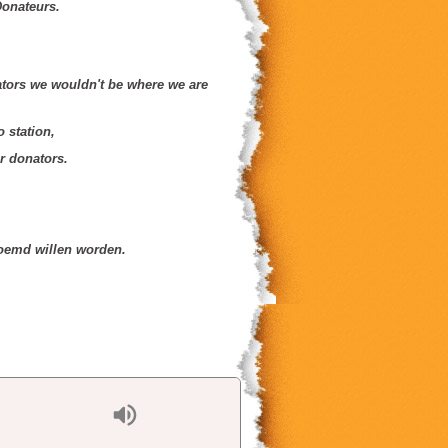
Donateurs.
nators we wouldn't be where we are
o station,
ur donators.
noemd willen worden.