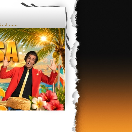
u ......