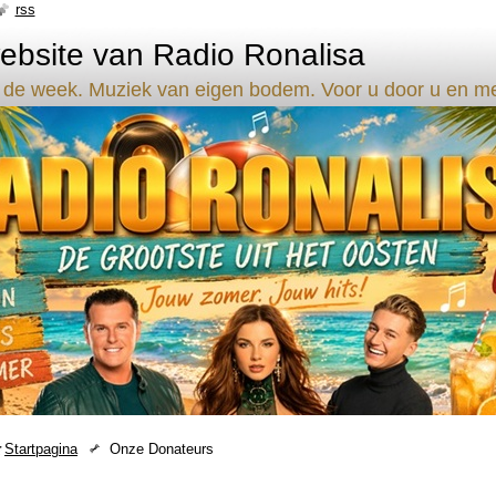
rss
bsite van Radio Ronalisa
 de week. Muziek van eigen bodem. Voor u door u en met 
Startpagina
Onze Donateurs