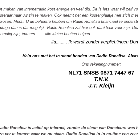
t maken van internetradio kost energie en veel tijd. Dit is iets waar wij zel
isteraar naar uw zin te maken. Ook neemt het een kostenplaatje met zich mee
ekozen. Mocht U de behoefte hebben om
Radio Ronalisa
financieël te onderst
jdrage dan is dat mogelijk.
Radio Ronalisa
zal hier ook dankbaar voor zijn. D
nmalig zijn, immers....... alle kleine beetjes helpen.
Ja......... Ik wordt zonder verplichtingen Don
Help ons met het in stand houden van Radio Ronalisa. Alvast
Ons rekeningnummer:
NL71 SNSB 0871 7447 67
T.N.V.
J.T. Kleijn
adio Ronalisa is actief op internet, zonder de steun van Donateurs was 
zo ver te komen waar we nu staan. Radio Ronalisa in in no-time een zeer