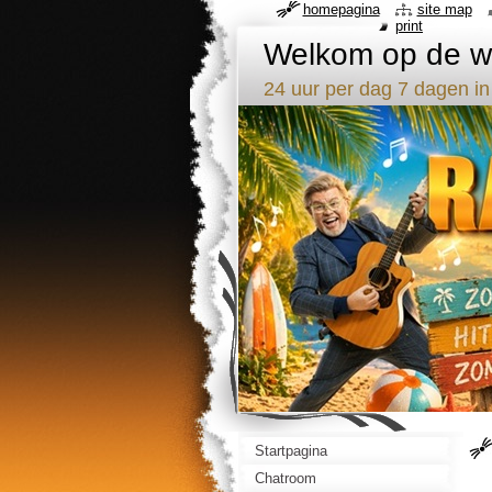
homepagina
site map
print
Welkom op de we
24 uur per dag 7 dagen in
Startpagina
Chatroom