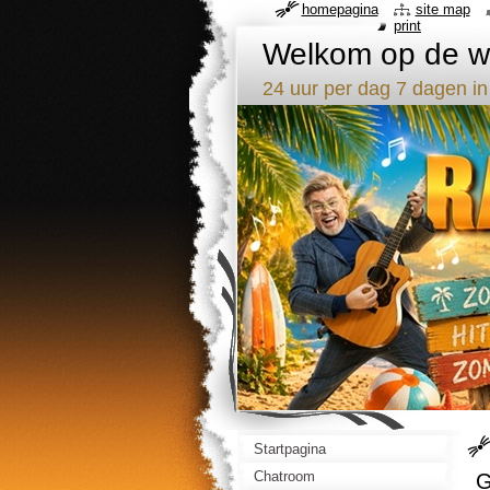
homepagina
site map
print
Welkom op de we
24 uur per dag 7 dagen in
Startpagina
Chatroom
G