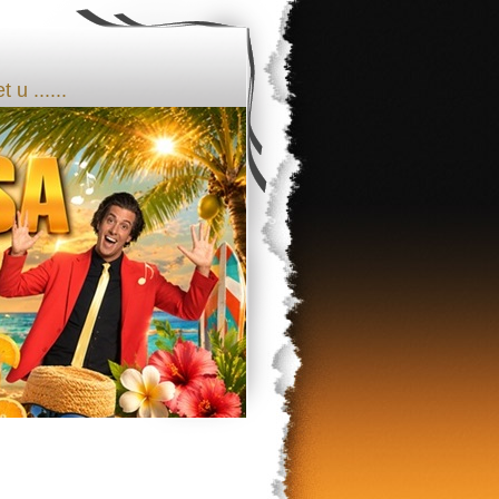
u ......