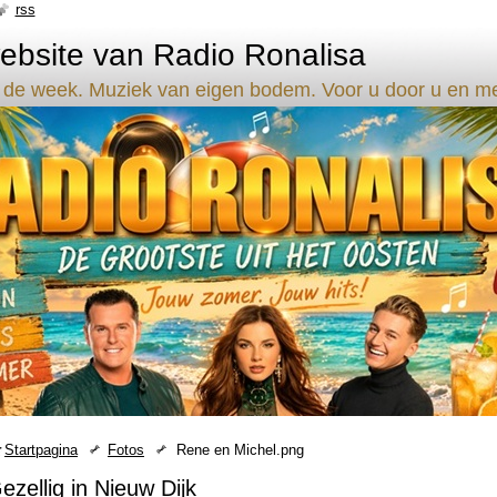
rss
bsite van Radio Ronalisa
 de week. Muziek van eigen bodem. Voor u door u en met 
Startpagina
Fotos
Rene en Michel.png
ezellig in Nieuw Dijk