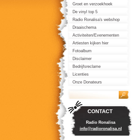
Groet en verzoekhoek
De vinyl top 5
Radio Ronalisa's webshop
Draaischema
Activiteiten/Evenementen
Artiesten kijken hier
Fotoalbum
Disclaimer
Bedrijfsreclame
Licenties
Onze Donateurs
CONTACT
Radio Ronalisa
info@rad
ioronali
sa.nl