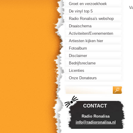
Groet en verzoekhoek
Va
De vinyl top 5
Radio Ronalisa's webshop
Draaischema
Activiteiten/Evenementen
Artiesten kijken hier
Fotoalbum
Disclaimer
Bedrijfsreclame
Licenties
Onze Donateurs
CONTACT
Radio Ronalisa
info@rad
ioronali
sa.nl