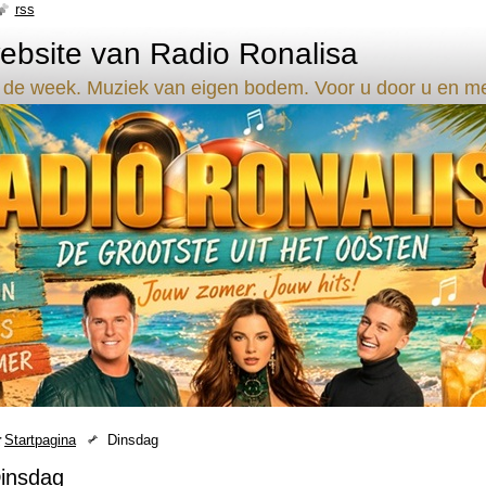
rss
bsite van Radio Ronalisa
 de week. Muziek van eigen bodem. Voor u door u en met 
Startpagina
Dinsdag
insdag