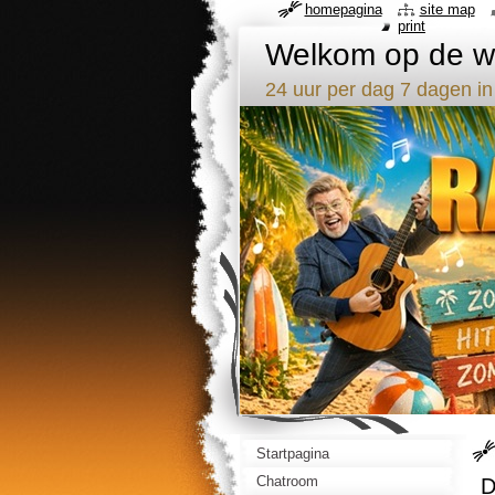
homepagina
site map
print
Welkom op de we
24 uur per dag 7 dagen in
Startpagina
Chatroom
D