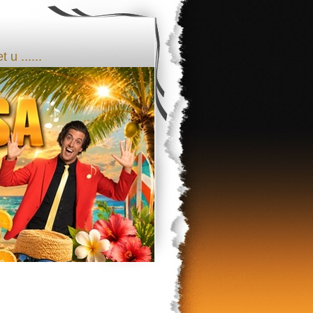
u ......